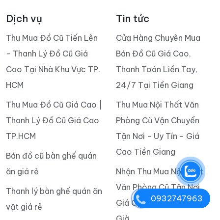
Dịch vụ
Tin tức
Thu Mua Đồ Cũ Tiến Lên
Cửa Hàng Chuyên Mua
- Thanh Lý Đồ Cũ Giá
Bán Đồ Cũ Giá Cao,
Cao Tại Nhà Khu Vực TP.
Thanh Toán Liền Tay,
HCM
24/7 Tại Tiền Giang
Thu Mua Đồ Cũ Giá Cao |
Thu Mua Nội Thất Văn
Thanh Lý Đồ Cũ Giá Cao
Phòng Cũ Vận Chuyển
TP.HCM
Tận Nơi - Uy Tín - Giá
Cao Tiền Giang
Bán đồ cũ bàn ghế quán
ăn giá rẻ
Nhận Thu Mua Nội Thất
Văn Phòng Cũ Tận Nơi
Thanh lý bàn ghế quán ăn
0932747963
Giá Cao Tại Huyện Cần
vặt giá rẻ
Giờ