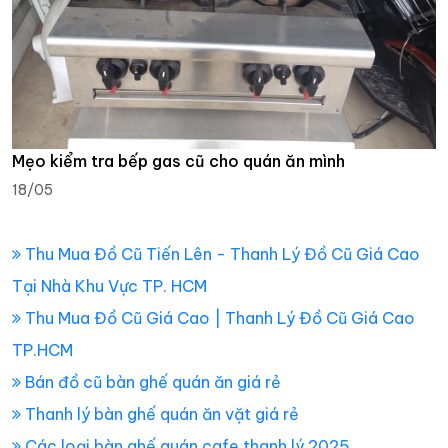
Mẹo kiểm tra bếp gas cũ cho quán ăn mình
18/05
Thu Mua Đồ Cũ Tiến Lên - Thanh Lý Đồ Cũ Giá Cao
Tại Nhà Khu Vực TP. HCM
Thu Mua Đồ Cũ Giá Cao | Thanh Lý Đồ Cũ Giá Cao
TP.HCM
Bán đồ cũ bàn ghế quán ăn giá rẻ
Thanh lý bàn ghế quán ăn vặt giá rẻ
Các loại bàn ghế quán cafe thanh lý 2025