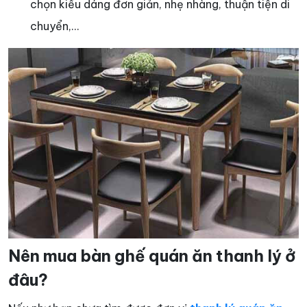
chọn kiểu dáng đơn giản, nhẹ nhàng, thuận tiện di
chuyển,…
Nên mua bàn ghế quán ăn thanh lý ở
đâu?