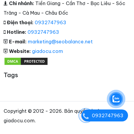
Chi nhánh:
Tiền Giang - Cần Thơ - Bạc Liêu - Sóc
Trăng - Cà Mau - Châu Đốc
Điện thoại:
0932747963
Hotline:
0932747963
E-mail:
marketing@seobalance.net
Website:
giadocu.com
Tags
Copyright © 2012 - 2026. Bản quyền thuộc
0932747963
giadocu.com.