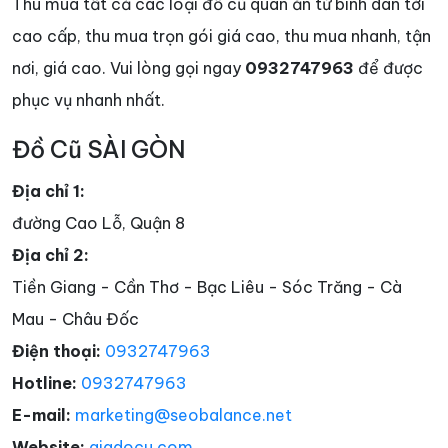
Thu mua tất cả các loại đồ cũ quán ăn từ bình dân tới
cao cấp, thu mua trọn gói giá cao, thu mua nhanh, tận
nơi, giá cao. Vui lòng gọi ngay
0932747963
để được
phục vụ nhanh nhất.
Đồ Cũ SÀI GÒN
Địa chỉ 1:
đường Cao Lỗ, Quận 8
Địa chỉ 2:
Tiền Giang - Cần Thơ - Bạc Liêu - Sóc Trăng - Cà
Mau - Châu Đốc
Điện thoại:
0932747963
Hotline:
0932747963
E-mail:
marketing@seobalance.net
Website:
giadocu.com