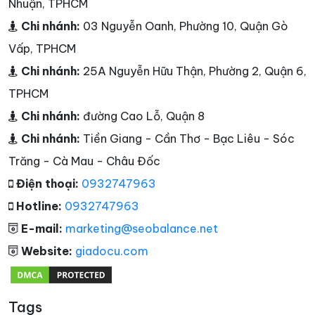
Nhuận, TPHCM
Chi nhánh:
03 Nguyễn Oanh, Phường 10, Quận Gò
Vấp, TPHCM
Chi nhánh:
25A Nguyễn Hữu Thận, Phường 2, Quận 6,
TPHCM
Chi nhánh:
đường Cao Lỗ, Quận 8
Chi nhánh:
Tiền Giang - Cần Thơ - Bạc Liêu - Sóc
Trăng - Cà Mau - Châu Đốc
Điện thoại:
0932747963
Hotline:
0932747963
E-mail:
marketing@seobalance.net
Website:
giadocu.com
Tags