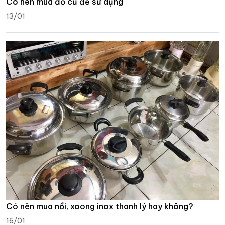
Có nên mua đồ cũ để sử dụng
13/01
Có nên mua nồi, xoong inox thanh lý hay không?
16/01