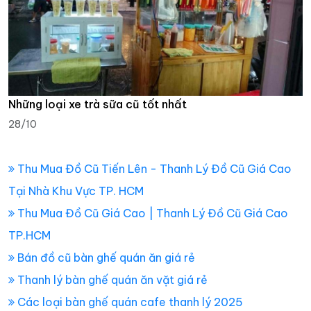
Những loại xe trà sữa cũ tốt nhất
28/10
Thu Mua Đồ Cũ Tiến Lên - Thanh Lý Đồ Cũ Giá Cao
Tại Nhà Khu Vực TP. HCM
Thu Mua Đồ Cũ Giá Cao | Thanh Lý Đồ Cũ Giá Cao
TP.HCM
Bán đồ cũ bàn ghế quán ăn giá rẻ
Thanh lý bàn ghế quán ăn vặt giá rẻ
Các loại bàn ghế quán cafe thanh lý 2025