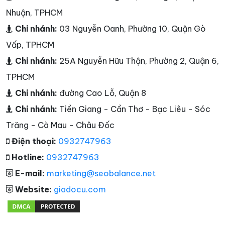
Nhuận, TPHCM
Chi nhánh:
03 Nguyễn Oanh, Phường 10, Quận Gò
Vấp, TPHCM
Chi nhánh:
25A Nguyễn Hữu Thận, Phường 2, Quận 6,
TPHCM
Chi nhánh:
đường Cao Lỗ, Quận 8
Chi nhánh:
Tiền Giang - Cần Thơ - Bạc Liêu - Sóc
Trăng - Cà Mau - Châu Đốc
Điện thoại:
0932747963
Hotline:
0932747963
E-mail:
marketing@seobalance.net
Website:
giadocu.com