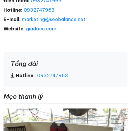
Điện thoại:
0932747963
Hotline:
0932747963
E-mail:
marketing@seobalance.net
Website:
giadocu.com
Tổng đài
Hotline:
0932747963
Mẹo thanh lý