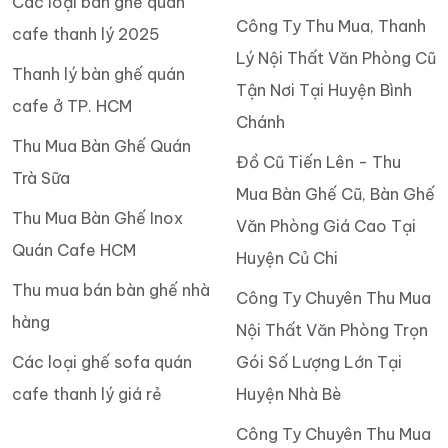
Các loại bàn ghế quán
Công Ty Thu Mua, Thanh
cafe thanh lý 2025
Lý Nội Thất Văn Phòng Cũ
Thanh lý bàn ghế quán
Tận Nơi Tại Huyện Bình
cafe ở TP. HCM
Chánh
Thu Mua Bàn Ghế Quán
Đồ Cũ Tiến Lên - Thu
Trà Sữa
Mua Bàn Ghế Cũ, Bàn Ghế
Thu Mua Bàn Ghế Inox
Văn Phòng Giá Cao Tại
Quán Cafe HCM
Huyện Củ Chi
Thu mua bán bàn ghế nhà
Công Ty Chuyên Thu Mua
hàng
Nội Thất Văn Phòng Trọn
Các loại ghế sofa quán
Gói Số Lượng Lớn Tại
cafe thanh lý giá rẻ
Huyện Nhà Bè
Công Ty Chuyên Thu Mua