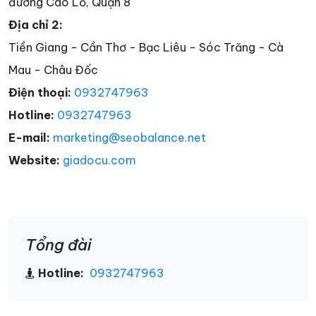
đường Cao Lỗ, Quận 8
Địa chỉ 2:
Tiền Giang - Cần Thơ - Bạc Liêu - Sóc Trăng - Cà
Mau - Châu Đốc
Điện thoại:
0932747963
Hotline:
0932747963
E-mail:
marketing@seobalance.net
Website:
giadocu.com
Tổng đài
Hotline:
0932747963