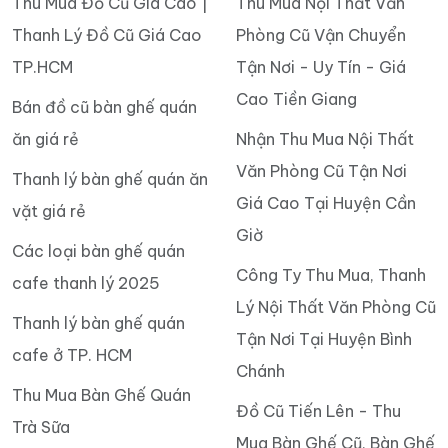
Thu Mua Đồ Cũ Giá Cao |
Thu Mua Nội Thất Văn
Thanh Lý Đồ Cũ Giá Cao
Phòng Cũ Vận Chuyển
TP.HCM
Tận Nơi - Uy Tín - Giá
Cao Tiền Giang
Bán đồ cũ bàn ghế quán
ăn giá rẻ
Nhận Thu Mua Nội Thất
Văn Phòng Cũ Tận Nơi
Thanh lý bàn ghế quán ăn
Giá Cao Tại Huyện Cần
vặt giá rẻ
Giờ
Các loại bàn ghế quán
Công Ty Thu Mua, Thanh
cafe thanh lý 2025
Lý Nội Thất Văn Phòng Cũ
Thanh lý bàn ghế quán
Tận Nơi Tại Huyện Bình
cafe ở TP. HCM
Chánh
Thu Mua Bàn Ghế Quán
Đồ Cũ Tiến Lên - Thu
Trà Sữa
Mua Bàn Ghế Cũ, Bàn Ghế