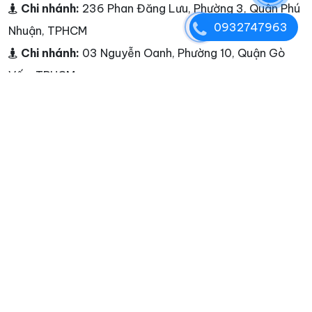
Chi nhánh:
236 Phan Đăng Lưu, Phường 3, Quận Phú
0932747963
Nhuận, TPHCM
Chi nhánh:
03 Nguyễn Oanh, Phường 10, Quận Gò
Vấp, TPHCM
Chi nhánh:
25A Nguyễn Hữu Thận, Phường 2, Quận 6,
TPHCM
Chi nhánh:
đường Cao Lỗ, Quận 8
Chi nhánh:
Tiền Giang - Cần Thơ - Bạc Liêu - Sóc
Trăng - Cà Mau - Châu Đốc
Điện thoại:
0932747963
Hotline:
0932747963
E-mail:
marketing@seobalance.net
Website:
giadocu.com