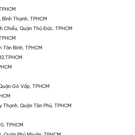
, TPHCM
7, Bình Thạnh, TPHCM
nh Chiểu, Quận Thủ Đức, TPHCM
 TPHCM
ận Tân Bình, TPHCM
 12,TPHCM
TPHCM
 Quận Gò Vấp, TPHCM
PHCM
ây Thạnh, Quận Tân Phú, TPHCM
 10, TPHCM
3, Quận Phú Nhuận, TPHCM