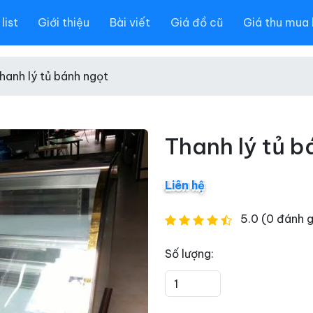
list
Giới thiệu
Bài viết
Giá đồ cũ
Giá thu mua 
hanh lý tủ bánh ngọt
Thanh lý tủ b
Liên hệ
5.0 (0 đánh g
Số lượng: