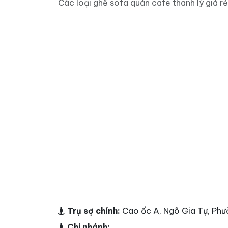
Các loại ghế sofa quán cafe thanh lý giá rẻ
Trụ sợ chính:
Cao ốc A, Ngô Gia Tự, Phư
Chi nhánh: