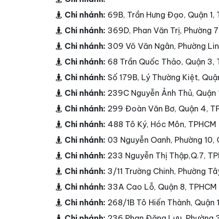
Chi nhánh:
69B, Trần Hưng Đạo, Quận 1
Chi nhánh:
369D, Phan Văn Trị, Phường 
Chi nhánh:
309 Võ Văn Ngân, Phường Li
Chi nhánh:
68 Trần Quốc Thảo, Quận 3,
Chi nhánh:
Số 179B, Lý Thường Kiệt, Qu
Chi nhánh:
239C Nguyễn Ảnh Thủ, Quận
Chi nhánh:
299 Đoàn Văn Bơ, Quận 4, 
Chi nhánh:
488 Tô Ký, Hóc Môn, TPHCM
Chi nhánh:
03 Nguyễn Oanh, Phường 10,
Chi nhánh:
233 Nguyễn Thị Thập,Q.7, T
Chi nhánh:
3/11 Trường Chinh, Phường T
Chi nhánh:
33A Cao Lỗ, Quận 8, TPHCM
Chi nhánh:
268/1B Tô Hiến Thành, Quận
Chi nhánh:
236 Phan Đăng Lưu, Phường 