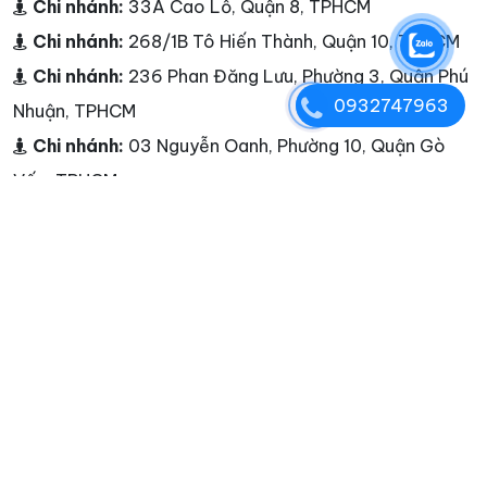
Chi nhánh:
33A Cao Lỗ, Quận 8, TPHCM
Chi nhánh:
268/1B Tô Hiến Thành, Quận 10, TPHCM
Chi nhánh:
236 Phan Đăng Lưu, Phường 3, Quận Phú
0932747963
Nhuận, TPHCM
Chi nhánh:
03 Nguyễn Oanh, Phường 10, Quận Gò
Vấp, TPHCM
Chi nhánh:
25A Nguyễn Hữu Thận, Phường 2, Quận 6,
TPHCM
Chi nhánh:
đường Cao Lỗ, Quận 8
Chi nhánh:
Tiền Giang - Cần Thơ - Bạc Liêu - Sóc
Trăng - Cà Mau - Châu Đốc
Điện thoại:
0932747963
Hotline:
0932747963
E-mail:
marketing@seobalance.net