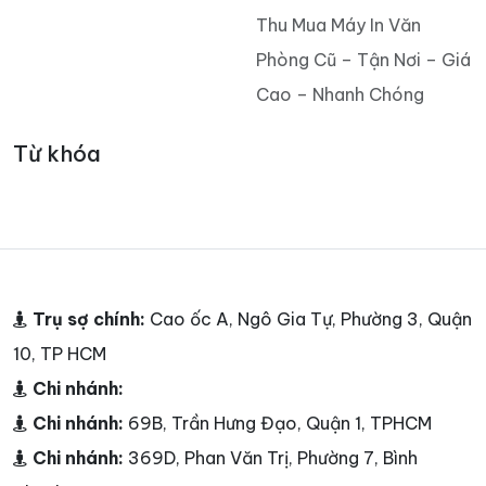
Thu Mua Máy In Văn
Phòng Cũ – Tận Nơi – Giá
Cao – Nhanh Chóng
Từ khóa
Trụ sợ chính:
Cao ốc A, Ngô Gia Tự, Phường 3, Quận
10, TP HCM
Chi nhánh:
Chi nhánh:
69B, Trần Hưng Đạo, Quận 1, TPHCM
Chi nhánh:
369D, Phan Văn Trị, Phường 7, Bình