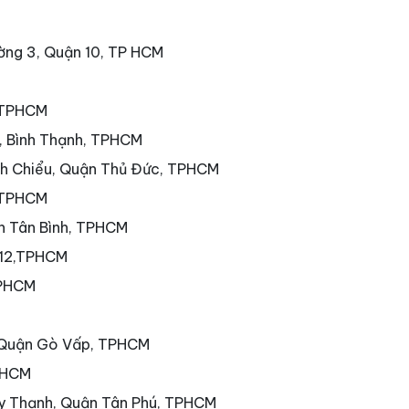
ờng 3, Quận 10, TP HCM
, TPHCM
7, Bình Thạnh, TPHCM
nh Chiểu, Quận Thủ Đức, TPHCM
 TPHCM
ận Tân Bình, TPHCM
 12,TPHCM
TPHCM
 Quận Gò Vấp, TPHCM
PHCM
ây Thạnh, Quận Tân Phú, TPHCM