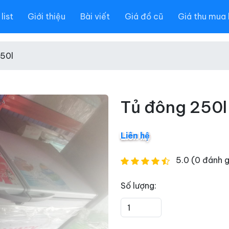
list
Giới thiệu
Bài viết
Giá đồ cũ
Giá thu mua 
50l
Tủ đông 250l
Liên hệ
5.0 (0 đánh g
Số lượng: