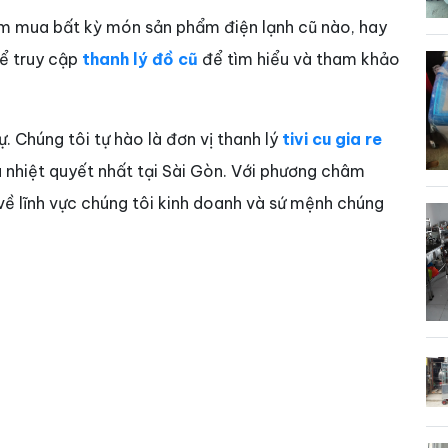
ìm mua bất kỳ món sản phẩm điện lạnh cũ nào, hay
hể truy cập
thanh lý đồ cũ
để tìm hiểu và tham khảo
ự. Chúng tôi tự hào là đơn vị thanh lý
tivi cu gia re
à nhiệt quyết nhất tại Sài Gòn. Với phương châm
 về lĩnh vực chúng tôi kinh doanh và sứ mệnh chúng