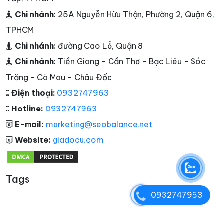
Chi nhánh:
25A Nguyễn Hữu Thận, Phường 2, Quận 6,
TPHCM
Chi nhánh:
đường Cao Lỗ, Quận 8
Chi nhánh:
Tiền Giang - Cần Thơ - Bạc Liêu - Sóc
Trăng - Cà Mau - Châu Đốc
Điện thoại:
0932747963
Hotline:
0932747963
E-mail:
marketing@seobalance.net
Website:
giadocu.com
Tags
0932747963