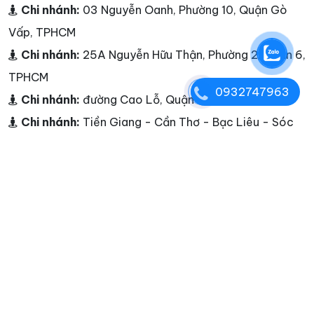
Chi nhánh:
03 Nguyễn Oanh, Phường 10, Quận Gò
Vấp, TPHCM
Chi nhánh:
25A Nguyễn Hữu Thận, Phường 2, Quận 6,
TPHCM
0932747963
Chi nhánh:
đường Cao Lỗ, Quận 8
Chi nhánh:
Tiền Giang - Cần Thơ - Bạc Liêu - Sóc
Trăng - Cà Mau - Châu Đốc
Điện thoại:
0932747963
Hotline:
0932747963
E-mail:
marketing@seobalance.net
Website:
giadocu.com
Tags