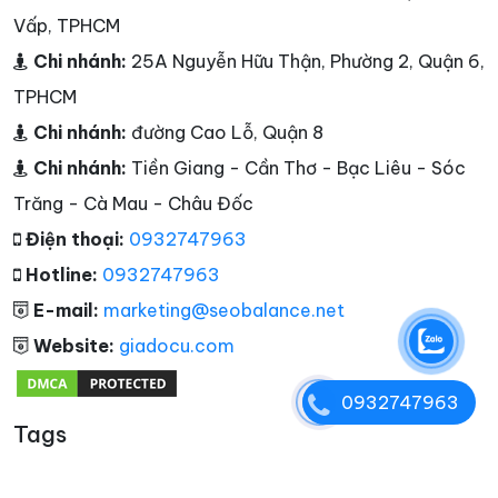
Vấp, TPHCM
Chi nhánh:
25A Nguyễn Hữu Thận, Phường 2, Quận 6,
TPHCM
Chi nhánh:
đường Cao Lỗ, Quận 8
Chi nhánh:
Tiền Giang - Cần Thơ - Bạc Liêu - Sóc
Trăng - Cà Mau - Châu Đốc
Điện thoại:
0932747963
Hotline:
0932747963
E-mail:
marketing@seobalance.net
Website:
giadocu.com
0932747963
Tags