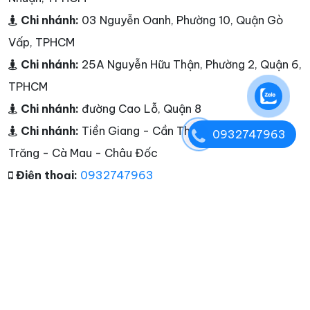
Chi nhánh:
03 Nguyễn Oanh, Phường 10, Quận Gò
Vấp, TPHCM
Chi nhánh:
25A Nguyễn Hữu Thận, Phường 2, Quận 6,
TPHCM
Chi nhánh:
đường Cao Lỗ, Quận 8
Chi nhánh:
Tiền Giang - Cần Thơ - Bạc Liêu - Sóc
0932747963
Trăng - Cà Mau - Châu Đốc
Điện thoại:
0932747963
Hotline:
0932747963
E-mail:
marketing@seobalance.net
Website:
giadocu.com
Tags