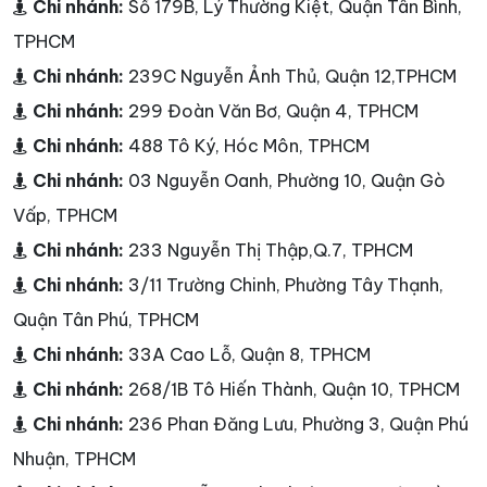
Chi nhánh:
Số 179B, Lý Thường Kiệt, Quận Tân Bình,
TPHCM
Chi nhánh:
239C Nguyễn Ảnh Thủ, Quận 12,TPHCM
Chi nhánh:
299 Đoàn Văn Bơ, Quận 4, TPHCM
Chi nhánh:
488 Tô Ký, Hóc Môn, TPHCM
Chi nhánh:
03 Nguyễn Oanh, Phường 10, Quận Gò
Vấp, TPHCM
Chi nhánh:
233 Nguyễn Thị Thập,Q.7, TPHCM
Chi nhánh:
3/11 Trường Chinh, Phường Tây Thạnh,
Quận Tân Phú, TPHCM
Chi nhánh:
33A Cao Lỗ, Quận 8, TPHCM
Chi nhánh:
268/1B Tô Hiến Thành, Quận 10, TPHCM
Chi nhánh:
236 Phan Đăng Lưu, Phường 3, Quận Phú
Nhuận, TPHCM