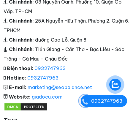
Chi nhánh:
03 Nguyễn Oanh, Phường 10, Quận Gò
Vấp, TPHCM
Chi nhánh:
25A Nguyễn Hữu Thận, Phường 2, Quận 6,
TPHCM
Chi nhánh:
đường Cao Lỗ, Quận 8
Chi nhánh:
Tiền Giang - Cần Thơ - Bạc Liêu - Sóc
Trăng - Cà Mau - Châu Đốc
Điện thoại:
0932747963
Hotline:
0932747963
E-mail:
marketing@seobalance.net
Website:
giadocu.com
0932747963
Tags