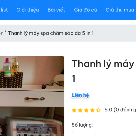
list
Giới thiệu
Bài viết
Giá đồ cũ
Giá thu mua 
on
Thanh lý máy spa chăm sóc da 5 in 1
Thanh lý máy
1
Liên hệ
5.0 (0 đánh g
Số lượng: