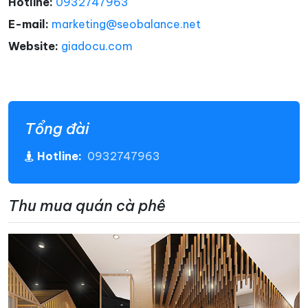
Hotline:
0932747963
E-mail:
marketing@seobalance.net
Website:
giadocu.com
Tổng đài
Hotline:
0932747963
Thu mua quán cà phê