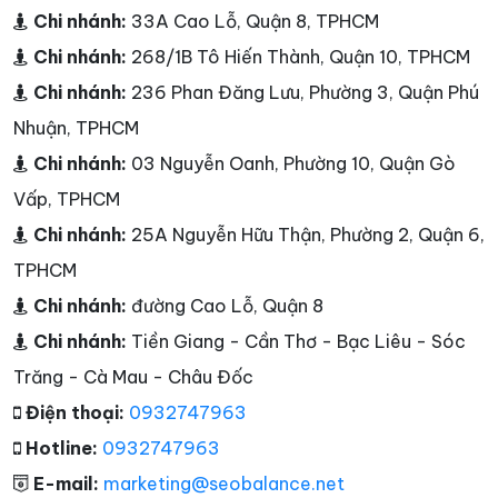
Chi nhánh:
33A Cao Lỗ, Quận 8, TPHCM
Chi nhánh:
268/1B Tô Hiến Thành, Quận 10, TPHCM
Chi nhánh:
236 Phan Đăng Lưu, Phường 3, Quận Phú
Nhuận, TPHCM
Chi nhánh:
03 Nguyễn Oanh, Phường 10, Quận Gò
Vấp, TPHCM
Chi nhánh:
25A Nguyễn Hữu Thận, Phường 2, Quận 6,
TPHCM
Chi nhánh:
đường Cao Lỗ, Quận 8
Chi nhánh:
Tiền Giang - Cần Thơ - Bạc Liêu - Sóc
Trăng - Cà Mau - Châu Đốc
Điện thoại:
0932747963
Hotline:
0932747963
E-mail:
marketing@seobalance.net