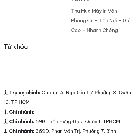
Thu Mua Máy In Văn
Phòng Cũ – Tận Nơi – Giá
Cao – Nhanh Chóng
Từ khóa
Trụ sợ chính:
Cao ốc A, Ngô Gia Tự, Phường 3, Quận
10, TP HCM
Chi nhánh:
Chi nhánh:
69B, Trần Hưng Đạo, Quận 1, TPHCM
Chi nhánh:
369D, Phan Văn Trị, Phường 7, Bình