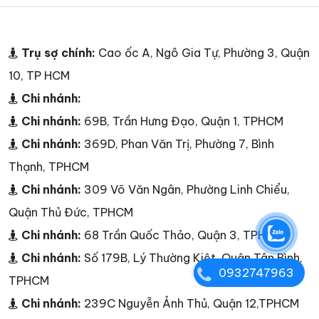
Trụ sợ chính:
Cao ốc A, Ngô Gia Tự, Phường 3, Quận
10, TP HCM
Chi nhánh:
Chi nhánh:
69B, Trần Hưng Đạo, Quận 1, TPHCM
Chi nhánh:
369D, Phan Văn Trị, Phường 7, Bình
Thạnh, TPHCM
Chi nhánh:
309 Võ Văn Ngân, Phường Linh Chiểu,
Quận Thủ Đức, TPHCM
Chi nhánh:
68 Trần Quốc Thảo, Quận 3, TPHCM
Chi nhánh:
Số 179B, Lý Thường Kiệt, Quận Tân Bình,
0932747963
TPHCM
Chi nhánh:
239C Nguyễn Ảnh Thủ, Quận 12,TPHCM