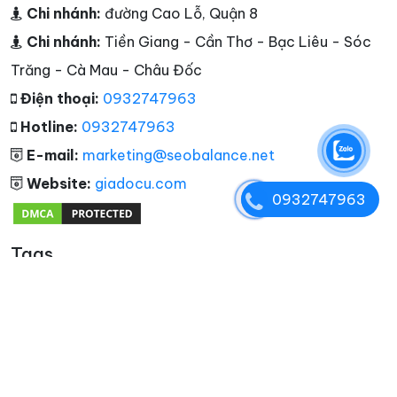
Chi nhánh:
đường Cao Lỗ, Quận 8
Chi nhánh:
Tiền Giang - Cần Thơ - Bạc Liêu - Sóc
Trăng - Cà Mau - Châu Đốc
Điện thoại:
0932747963
Hotline:
0932747963
E-mail:
marketing@seobalance.net
Website:
giadocu.com
0932747963
Tags
Copyright © 2012 - 2026. Bản quyền thuộc
giadocu.com.