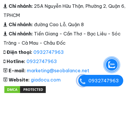
Chi nhánh:
25A Nguyễn Hữu Thận, Phường 2, Quận 6,
TPHCM
Chi nhánh:
đường Cao Lỗ, Quận 8
Chi nhánh:
Tiền Giang - Cần Thơ - Bạc Liêu - Sóc
Trăng - Cà Mau - Châu Đốc
Điện thoại:
0932747963
Hotline:
0932747963
E-mail:
marketing@seobalance.net
Website:
giadocu.com
0932747963
Tags