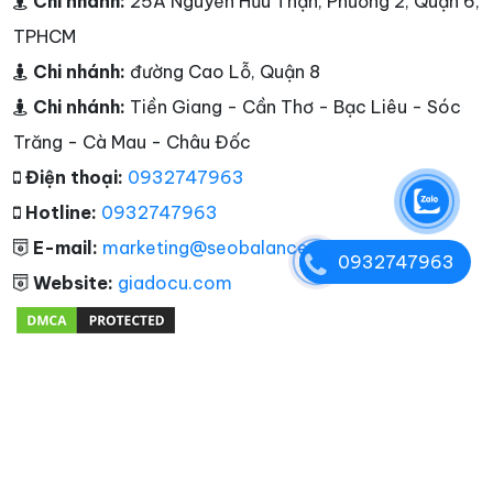
Chi nhánh:
25A Nguyễn Hữu Thận, Phường 2, Quận 6,
TPHCM
Chi nhánh:
đường Cao Lỗ, Quận 8
Chi nhánh:
Tiền Giang - Cần Thơ - Bạc Liêu - Sóc
Trăng - Cà Mau - Châu Đốc
Điện thoại:
0932747963
Hotline:
0932747963
E-mail:
marketing@seobalance.net
0932747963
Website:
giadocu.com
Tags