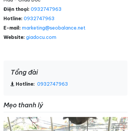
Điện thoại:
0932747963
Hotline:
0932747963
E-mail:
marketing@seobalance.net
Website:
giadocu.com
Tổng đài
Hotline:
0932747963
Mẹo thanh lý