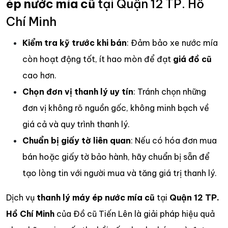
ép
nước mía cũ
tại Quận 12 TP. Hồ
Chí Minh
Kiểm tra kỹ trước khi bán
: Đảm bảo xe nước mía
còn hoạt động tốt, ít hao mòn để đạt
giá đồ cũ
cao hơn.
Chọn đơn vị thanh lý uy tín
: Tránh chọn những
đơn vị không rõ nguồn gốc, không minh bạch về
giá cả và quy trình thanh lý.
Chuẩn bị giấy tờ liên quan
: Nếu có hóa đơn mua
bán hoặc giấy tờ bảo hành, hãy chuẩn bị sẵn để
tạo lòng tin với người mua và tăng giá trị thanh lý.
Dịch vụ
thanh lý máy ép nước mía cũ
tại
Quận 12 TP.
Hồ Chí Minh
của Đồ cũ Tiến Lên là giải pháp hiệu quả