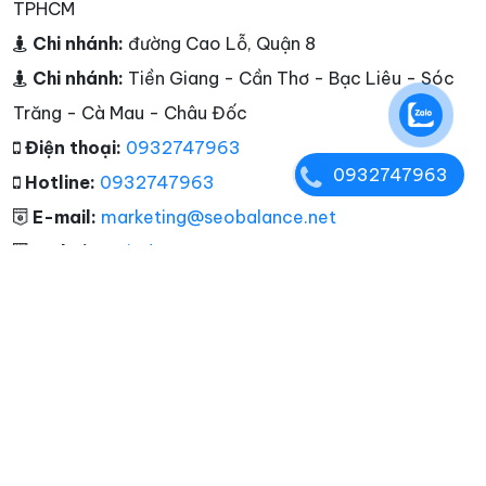
TPHCM
Chi nhánh:
đường Cao Lỗ, Quận 8
Chi nhánh:
Tiền Giang - Cần Thơ - Bạc Liêu - Sóc
Trăng - Cà Mau - Châu Đốc
Điện thoại:
0932747963
0932747963
Hotline:
0932747963
E-mail:
marketing@seobalance.net
Website:
giadocu.com
Tags
Copyright © 2012 - 2026. Bản quyền thuộc