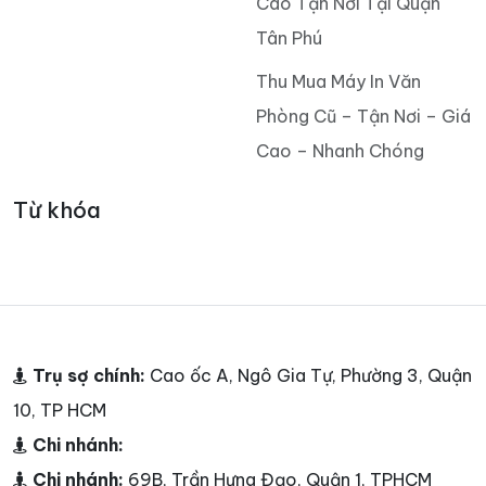
Cao Tận Nơi Tại Quận
Tân Phú
Thu Mua Máy In Văn
Phòng Cũ – Tận Nơi – Giá
Cao – Nhanh Chóng
Từ khóa
Trụ sợ chính:
Cao ốc A, Ngô Gia Tự, Phường 3, Quận
10, TP HCM
Chi nhánh:
Chi nhánh:
69B, Trần Hưng Đạo, Quận 1, TPHCM