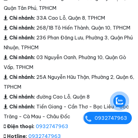
Quận Tân Phú, TPHCM
Chi nhánh:
33A Cao Lỗ, Quận 8, TPHCM
Chi nhánh:
268/1B Tô Hiến Thành, Quận 10, TPHCM
Chi nhánh:
236 Phan Đăng Lưu, Phường 3, Quận Phú
Nhuận, TPHCM
Chi nhánh:
03 Nguyễn Oanh, Phường 10, Quận Gò
Vấp, TPHCM
Chi nhánh:
25A Nguyễn Hữu Thận, Phường 2, Quận 6,
TPHCM
Chi nhánh:
đường Cao Lỗ, Quận 8
Chi nhánh:
Tiền Giang - Cần Thơ - Bạc Liêu - Sóc
Trăng - Cà Mau - Châu Đốc
0932747963
Điện thoại:
0932747963
Hotline:
0932747963