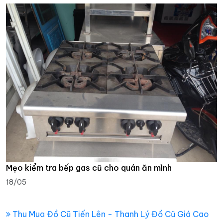
Mẹo kiểm tra bếp gas cũ cho quán ăn mình
18/05
Thu Mua Đồ Cũ Tiến Lên - Thanh Lý Đồ Cũ Giá Cao