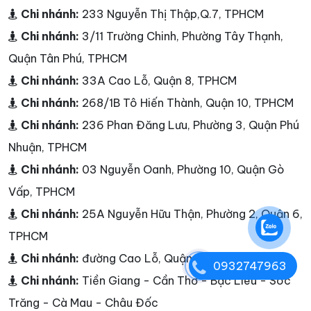
Chi nhánh:
233 Nguyễn Thị Thập,Q.7, TPHCM
Chi nhánh:
3/11 Trường Chinh, Phường Tây Thạnh,
Quận Tân Phú, TPHCM
Chi nhánh:
33A Cao Lỗ, Quận 8, TPHCM
Chi nhánh:
268/1B Tô Hiến Thành, Quận 10, TPHCM
Chi nhánh:
236 Phan Đăng Lưu, Phường 3, Quận Phú
Nhuận, TPHCM
Chi nhánh:
03 Nguyễn Oanh, Phường 10, Quận Gò
Vấp, TPHCM
Chi nhánh:
25A Nguyễn Hữu Thận, Phường 2, Quận 6,
TPHCM
Chi nhánh:
đường Cao Lỗ, Quận 8
0932747963
Chi nhánh:
Tiền Giang - Cần Thơ - Bạc Liêu - Sóc
Trăng - Cà Mau - Châu Đốc