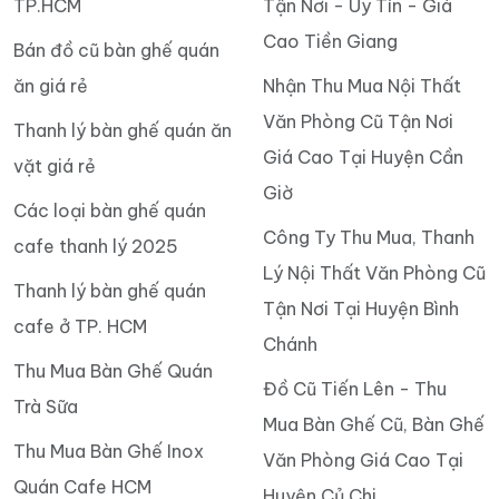
TP.HCM
Tận Nơi - Uy Tín - Giá
Cao Tiền Giang
Bán đồ cũ bàn ghế quán
ăn giá rẻ
Nhận Thu Mua Nội Thất
Văn Phòng Cũ Tận Nơi
Thanh lý bàn ghế quán ăn
Giá Cao Tại Huyện Cần
vặt giá rẻ
Giờ
Các loại bàn ghế quán
Công Ty Thu Mua, Thanh
cafe thanh lý 2025
Lý Nội Thất Văn Phòng Cũ
Thanh lý bàn ghế quán
Tận Nơi Tại Huyện Bình
cafe ở TP. HCM
Chánh
Thu Mua Bàn Ghế Quán
Đồ Cũ Tiến Lên - Thu
Trà Sữa
Mua Bàn Ghế Cũ, Bàn Ghế
Thu Mua Bàn Ghế Inox
Văn Phòng Giá Cao Tại
Quán Cafe HCM
Huyện Củ Chi