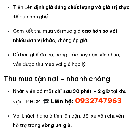
Tiến Lên
định giá đúng chất lượng và giá trị thực
tế
của bàn ghế.
Cam kết thu mua với mức giá
cao hơn so với
nhiều đơn vị khác
, không ép giá.
Dù bàn ghế đã cũ, bong tróc hay cần sửa chữa,
vẫn được thu mua với giá hợp lý.
Thu mua tận nơi – nhanh chóng
Nhân viên có mặt
chỉ sau 30 phút – 2 giờ
tại khu
☎️
0932747963
Liên hệ:
vực TP.HCM.
Với khách hàng ở tỉnh lân cận, đội xe vận chuyển
hỗ trợ trong
vòng 24 giờ
.