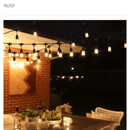
16/01