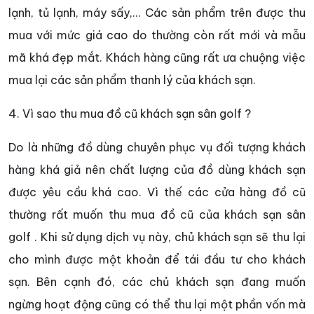
lạnh, tủ lạnh, máy sấy,... Các sản phẩm trên được thu
mua với mức giá cao do thường còn rất mới và mẫu
mã khá đẹp mắt. Khách hàng cũng rất ưa chuộng việc
mua lại các sản phẩm thanh lý của khách sạn.
4. Vì sao thu mua đồ cũ khách sạn sân golf ?
Do là những đồ dùng chuyên phục vụ đối tượng khách
hàng khá giả nên chất lượng của đồ dùng khách sạn
được yêu cầu khá cao. Vì thế các cửa hàng đồ cũ
thường rất muốn thu mua đồ cũ của khách sạn sân
golf . Khi sử dụng dịch vụ này, chủ khách sạn sẽ thu lại
cho mình được một khoản để tái đầu tư cho khách
sạn. Bên cạnh đó, các chủ khách sạn đang muốn
ngừng hoạt động cũng có thể thu lại một phần vốn mà