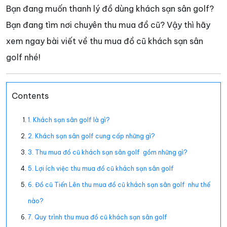
Bạn đang muốn thanh lý đồ dùng khách sạn sân golf?
Bạn đang tìm nơi chuyên thu mua đồ cũ? Vậy thì hãy
xem ngay bài viết về thu mua đồ cũ khách sạn sân
golf nhé!
Contents
1. Khách sạn sân golf là gì?
2. Khách sạn sân golf cung cấp những gì?
3. Thu mua đồ cũ khách sạn sân golf gồm những gì?
5. Lợi ích việc thu mua đồ cũ khách sạn sân golf
6. Đồ cũ Tiến Lên thu mua đồ cũ khách sạn sân golf như thế
nào?
7. Quy trình thu mua đồ cũ khách sạn sân golf