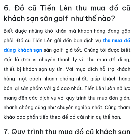
6. Đồ cũ Tiến Lên thu mua đồ cũ
khách sạn sân golf như thế nào?
Biết được những khó khăn mà khách hàng đang gặp
phải, Đồ cũ Tiến Lên gửi đến bạn dịch vụ
thu mua đồ
dùng khách sạn
sân golf giá tốt. Chúng tôi được biết
đến là đơn vị chuyên thanh lý và thu mua đồ dùng,
thiết bị khách sạn uy tín. Với mục đích hỗ trợ khách
hàng một cách nhanh chóng nhất, giúp khách hàng
bán lại sản phẩm với giá cao nhất, Tiến Lên luôn nở lực
mang đến các dịch vụ với quy trình thu mua đơn giản,
nhanh chóng cũng như chuyên nghiệp nhất. Cùng tham
khảo các phần tiếp theo để có cái nhìn cụ thể hơn.
7. Quy trình thu mua đồ cũ khách sạn