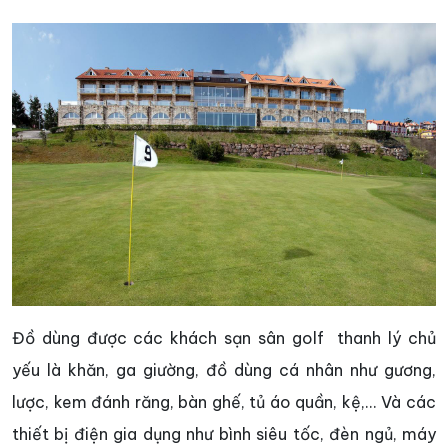
Đồ dùng được các khách sạn sân golf thanh lý chủ
yếu là khăn, ga giường, đồ dùng cá nhân như gương,
lược, kem đánh răng, bàn ghế, tủ áo quần, kệ,... Và các
thiết bị điện gia dụng như bình siêu tốc, đèn ngủ, máy