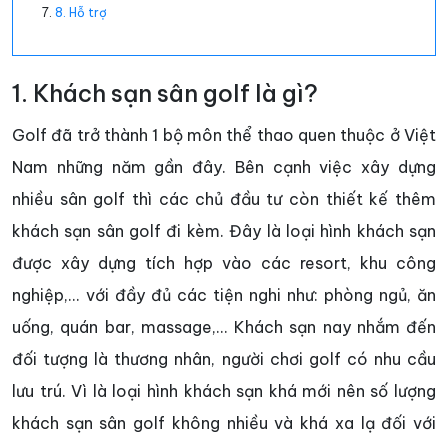
8. Hỗ trợ
1. Khách sạn sân golf là gì?
Golf đã trở thành 1 bộ môn thể thao quen thuộc ở Việt
Nam những năm gần đây. Bên cạnh việc xây dựng
nhiều sân golf thì các chủ đầu tư còn thiết kế thêm
khách sạn sân golf đi kèm. Đây là loại hình khách sạn
được xây dựng tích hợp vào các resort, khu công
nghiệp,... với đầy đủ các tiện nghi như: phòng ngủ, ăn
uống, quán bar, massage,... Khách sạn nay nhắm đến
đối tượng là thương nhân, người chơi golf có nhu cầu
lưu trú. Vì là loại hình khách sạn khá mới nên số lượng
khách sạn sân golf không nhiều và khá xa lạ đối với