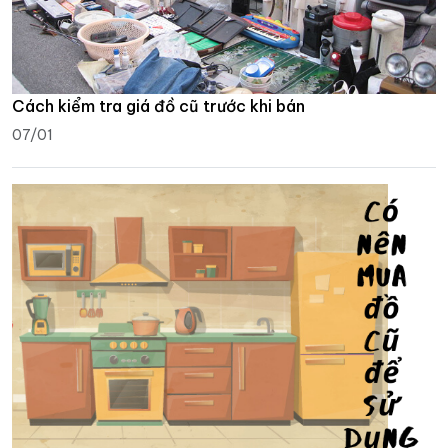
Cách kiểm tra giá đồ cũ trước khi bán
07/01