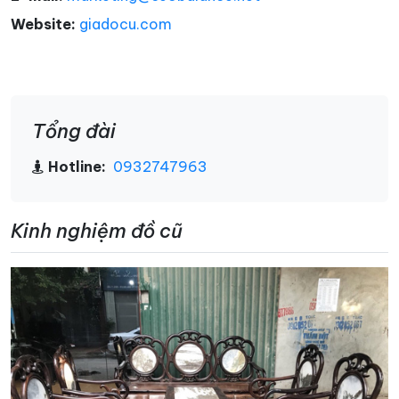
Website:
giadocu.com
Tổng đài
Hotline:
0932747963
Kinh nghiệm đồ cũ