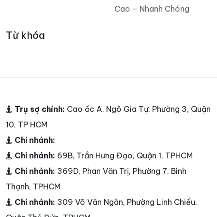
Cao – Nhanh Chóng
Từ khóa
Trụ sợ chính:
Cao ốc A, Ngô Gia Tự, Phường 3, Quận
10, TP HCM
Chi nhánh:
Chi nhánh:
69B, Trần Hưng Đạo, Quận 1, TPHCM
Chi nhánh:
369D, Phan Văn Trị, Phường 7, Bình
Thạnh, TPHCM
Chi nhánh:
309 Võ Văn Ngân, Phường Linh Chiểu,