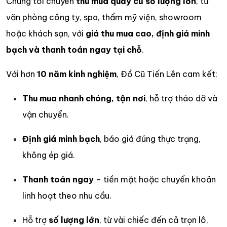
Chúng tôi chuyên
thu mua quầy cũ số lượng lớn
, từ
văn phòng công ty, spa, thẩm mỹ viện, showroom
hoặc khách sạn
, với
giá thu mua cao, định giá minh
bạch và thanh toán ngay tại chỗ
.
Với hơn
10 năm kinh nghiệm
, Đồ Cũ Tiến Lên cam kết:
Thu mua nhanh chóng, tận nơi
, hỗ trợ tháo dỡ và
vận chuyển.
Định giá minh bạch
, báo giá đúng thực trạng,
không ép giá.
Thanh toán ngay
– tiền mặt hoặc chuyển khoản
linh hoạt theo nhu cầu.
Hỗ trợ
số lượng lớn
, từ vài chiếc đến cả trọn lô,