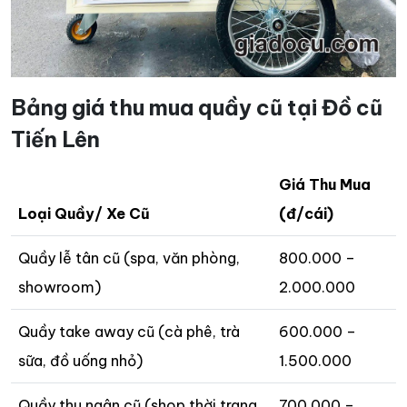
Bảng giá thu mua quầy cũ tại Đồ cũ
Tiến Lên
Giá Thu Mua
Loại Quầy/ Xe Cũ
(đ/cái)
Quầy lễ tân cũ (spa, văn phòng,
800.000 –
showroom)
2.000.000
Quầy take away cũ (cà phê, trà
600.000 –
sữa, đồ uống nhỏ)
1.500.000
Quầy thu ngân cũ (shop thời trang,
700.000 –