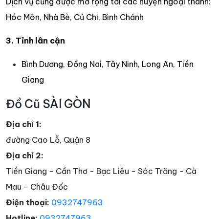
Dịch vụ cũng được mở rộng tới các huyện ngoại thành:
Hóc Môn, Nhà Bè, Củ Chi, Bình Chánh
3. Tỉnh lân cận
Bình Dương, Đồng Nai, Tây Ninh, Long An, Tiền
Giang
Đồ Cũ SÀI GÒN
Địa chỉ 1:
đường Cao Lỗ, Quận 8
Địa chỉ 2:
Tiền Giang - Cần Thơ - Bạc Liêu - Sóc Trăng - Cà
Mau - Châu Đốc
Điện thoại:
0932747963
Hotline:
0932747963