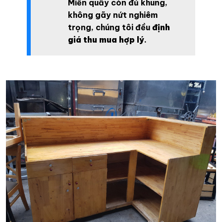
Miễn quầy còn đủ khung,
không gãy nứt nghiêm
trọng, chúng tôi đều
định
giá thu mua hợp lý
.