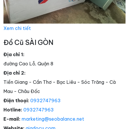
Xem chi tiết
Đồ Cũ SÀI GÒN
Địa chỉ 1:
đường Cao Lỗ, Quận 8
Địa chỉ 2:
Tiền Giang - Cần Thơ - Bạc Liêu - Sóc Trăng - Cà
Mau - Châu Đốc
Điện thoại:
0932747963
Hotline:
0932747963
E-mail:
marketing@seobalance.net
Website:
giadocu.com