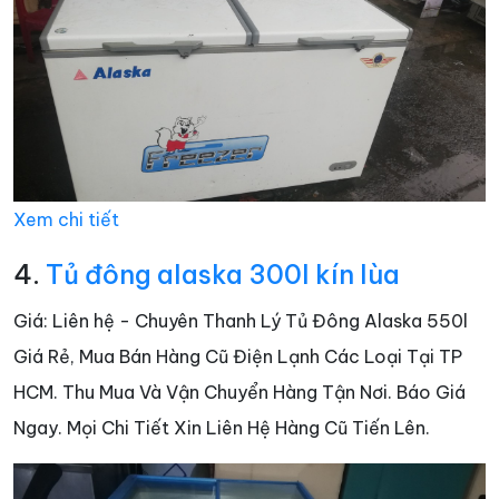
Xem chi tiết
4.
Tủ đông alaska 300l kín lùa
Giá: Liên hệ - Chuyên Thanh Lý Tủ Đông Alaska 550l
Giá Rẻ, Mua Bán Hàng Cũ Điện Lạnh Các Loại Tại TP
HCM. Thu Mua Và Vận Chuyển Hàng Tận Nơi. Báo Giá
Ngay. Mọi Chi Tiết Xin Liên Hệ Hàng Cũ Tiến Lên.