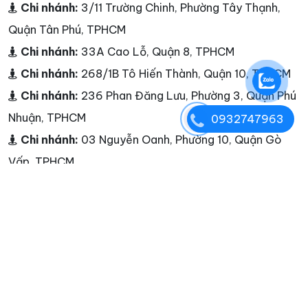
Chi nhánh:
3/11 Trường Chinh, Phường Tây Thạnh,
Quận Tân Phú, TPHCM
Chi nhánh:
33A Cao Lỗ, Quận 8, TPHCM
Chi nhánh:
268/1B Tô Hiến Thành, Quận 10, TPHCM
Chi nhánh:
236 Phan Đăng Lưu, Phường 3, Quận Phú
Nhuận, TPHCM
0932747963
Chi nhánh:
03 Nguyễn Oanh, Phường 10, Quận Gò
Vấp, TPHCM
Chi nhánh:
25A Nguyễn Hữu Thận, Phường 2, Quận 6,
TPHCM
Chi nhánh:
đường Cao Lỗ, Quận 8
Chi nhánh:
Tiền Giang - Cần Thơ - Bạc Liêu - Sóc
Trăng - Cà Mau - Châu Đốc
Điện thoại:
0932747963