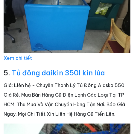
Xem chi tiết
5.
Tủ đông daikin 350l kín lùa
Giá: Liên hệ - Chuyên Thanh Lý Tủ Đông Alaska 550l
Giá Rẻ, Mua Bán Hàng Cũ Điện Lạnh Các Loại Tại TP
HCM. Thu Mua Và Vận Chuyển Hàng Tận Nơi. Báo Giá
Ngay. Mọi Chi Tiết Xin Liên Hệ Hàng Cũ Tiến Lên.