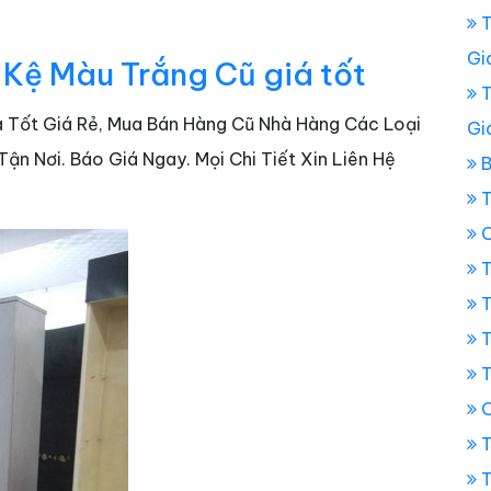
T
Gi
 Kệ Màu Trắng Cũ giá tốt
T
iá Tốt Giá Rẻ, Mua Bán Hàng Cũ Nhà Hàng Các Loại
Gi
n Nơi. Báo Giá Ngay. Mọi Chi Tiết Xin Liên Hệ
B
T
C
T
T
T
T
C
T
T