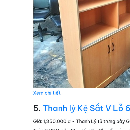
Xem chi tiết
5.
Thanh lý Kệ Sắt V Lỗ 
Giá: 1,350,000 đ - Thanh Lý tủ trưng bày 