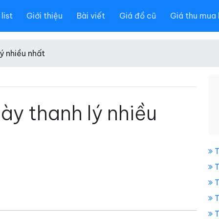
list
Giới thiệu
Bài viết
Giá đồ cũ
Giá thu mua 
ý nhiều nhất
ày thanh lý nhiều
T
T
T
T
T